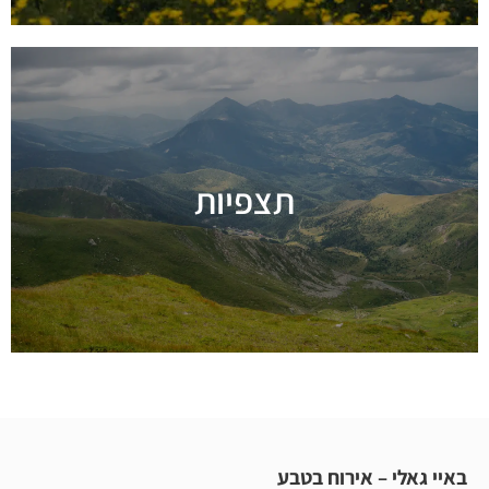
תצפיות
מידע נוסף
י – אירוח בטבע