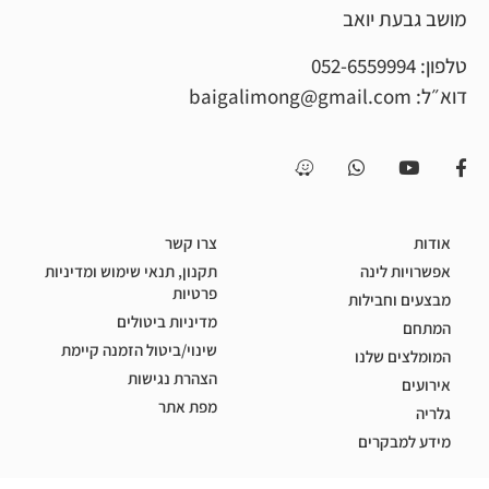
ת יואב
052-65599
baigalimong@gmail.c
צרו קשר
 לינה
תקנון, תנאי שימוש ומדיניות
פרטיות
וחבילות
מדיניות ביטולים
שינוי/ביטול הזמנה קיימת
ם שלנו
הצהרת נגישות
מפת אתר
בקרים