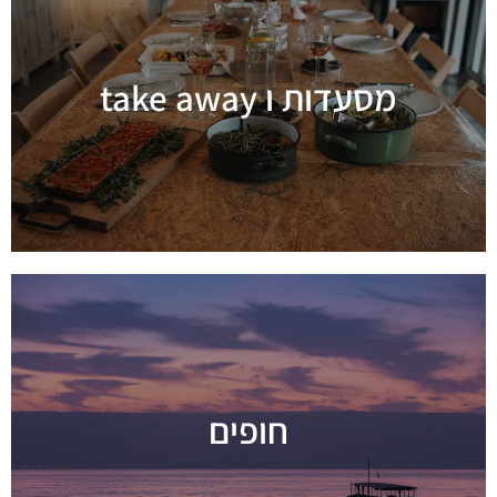
מסעדות ו take away
מידע נוסף
חופים
מידע נוסף