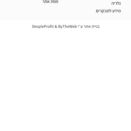
מפת אתר
בקרים
בניית אתר ע״י
ByTheWeb
&
SimpleProfit