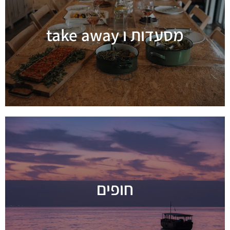
מסעדות ו take away
מידע נוסף
חופים
מידע נוסף