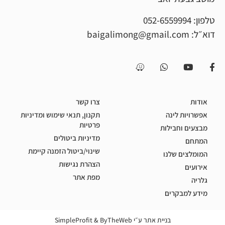
052-65599
baigalimong@gmail.c
צרו קשר
 לינה
תקנון, תנאי שימוש ומדיניות
פרטיות
וחבילות
מדיניות ביטולים
שינוי/ביטול הזמנה קיימת
ם שלנו
הצהרת נגישות
מפת אתר
בקרים
בניית אתר ע״י
ByTheWeb
&
SimpleProfit