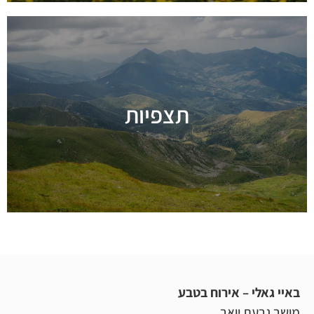
תצפיות
מידע נוסף
י – אירוח בטבע
ת יואב