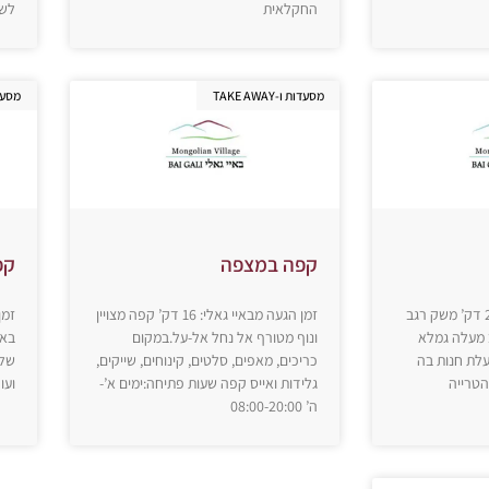
החקלאית
לש
מסעדות ו-TAKE AWAY
מסעדות ו
קפה במצפה
קפ
זמן הגעה מבאיי גאלי: 27 דק’ משק רגב
זמן הגעה מבאיי גאלי: 16 דק’ קפה מצויין
 מעלה גמלא
ונוף מטורף אל נחל אל-על.במקום
באר
עלת חנות בה
כריכים, מאפים, סלטים, קינוחים, שייקים,
של 
הטרייה
גלידות ואייס קפה שעות פתיחה:ימים א’-
ועו
ה’ 08:00-20:00