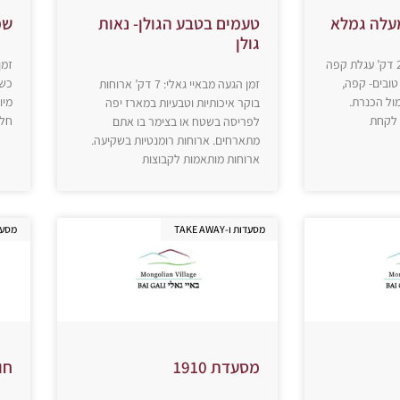
מעלה גמלא
טעמים בטבע הגולן- נאות
שמ
גולן
זמן הגעה מבאיי גאלי: 24 דק’ עגלת קפה
טובים- קפה,
כשר
זמן הגעה מבאיי גאלי: 7 דק’ ארוחות
מול הכנרת.
מיו
בוקר איכותיות וטבעיות במארז יפה
 לקחת
חלב
לפריסה בשטח או בצימר בו אתם
מתארחים. ארוחות רומנטיות בשקיעה.
ארוחות מותאמות לקבוצות
מסעדות ו-TAKE AWAY
מסעדות ו
מסעדת 1910
חו