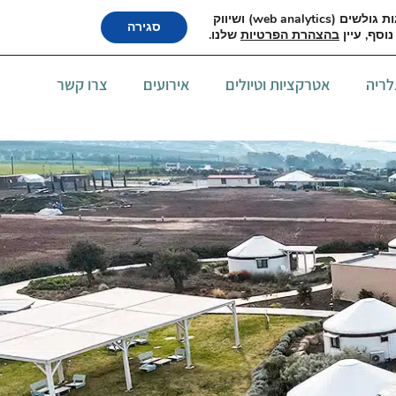
052-655
אתר זה עושה שימוש בקבצי cookies, לרבות קבצי cookies של צד שלישי, עבור שיפור הפונקצינליות, שיפור חוויית הגלישה, ניתוח התנהגות גולשים (web analytics) ושיווק
סגירה
בהצהרת הפרטיות
שלנו.
לריה
אטרקציות וטיולים
אירועים
צרו קשר