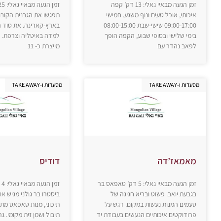
זמן הגעה מבאיי גאלי: 13 דק’ קפה
איכותי, אוכל טעים ונוף משגע. חמישי
תפגשו את הגבנית הקובנ
09:00-17:00 שישי-שבת 08:00-15:00
בארץ-קארינה. את סוד ה
בימי שלישי ובסופי שבוע, הקפה הופך
למדה באיטליה וצרפת. ה
לפאב נהדר עם
מייצרת כ- 11
מסעדות ו-TAKE AWAY
מסעדות ו-TAKE AWAY
מאמאז’דה
דודיס
זמן הגעה מבאיי גאלי: 5 דק’ טאפאס בר
זמ
בגבעת יואב. פשוט ובריא חגיגה של
ביסטרו בר גולני מגיש אוכ
טעמים המנות נעשות במקום. דגש על
תיכוני, מנות טאפאס מת
פרודוקטים איכותיים הנעשים בעבודת יד
תיבול ושמן זית מקומי. ג