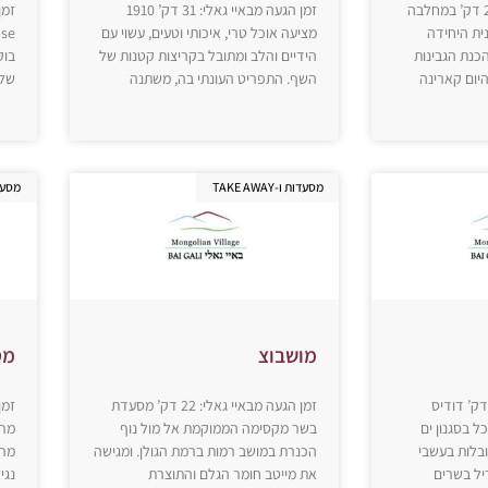
זמן הגעה מבאיי גאלי: 25 דק’ במחלבה
זמן הגעה מבאיי גאלי: 31 דק’ 1910
ית היחידה
מציעה אוכל טרי, איכותי וטעים, עשוי עם
כנת הגבינות
הידיים והלב ומתובל בקריצות קטנות של
בוק
יום קארינה
השף. התפריט העונתי בה, משתנה
של 
מסעדות ו-TAKE AWAY
מסעדות ו
מושבוצ
מס
ן הגעה מבאיי גאלי: 4 דק’ דודיס
זמן הגעה מבאיי גאלי: 22 דק’ מסעדת
ל בסגנון ים
בשר מקסימה הממוקמת אל מול נוף
מרי
ובלות בעשבי
הכנרת במושב רמות ברמת הגולן. ומגישה
מרי
ריל בשרים
את מייטב חומר הגלם והתוצרת
נגי